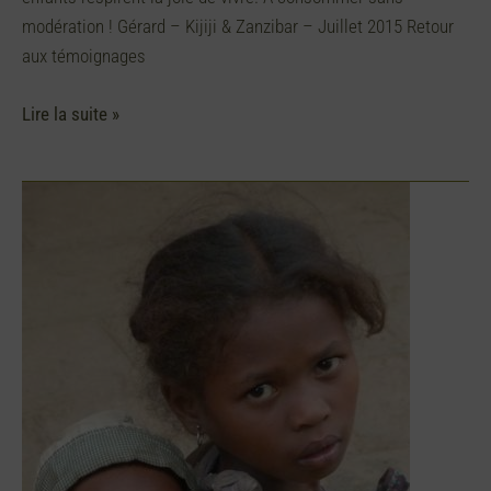
modération ! Gérard – Kijiji & Zanzibar – Juillet 2015 Retour
aux témoignages
Lire la suite »
Le
quotidien,
le
vrai
!