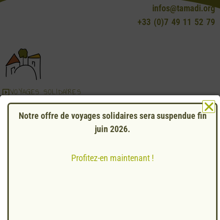
infos@tamadi.org
+33 (0)7 49 11 52 79
VOYAGES SOLIDAIRES
ESCALES TAMADI
Notre offre de voyages solidaires sera suspendue fin
ASSOCIATION TAMADI
juin 2026.
Mentions légales
Conditions Générales de Vente
Profitez-en maintenant !
Agrément Tourisme IM 044230003
© Création
BAWETE
– 2024
© Développeur
PIXDEV.FR
– 2024
© Photos TAMADI