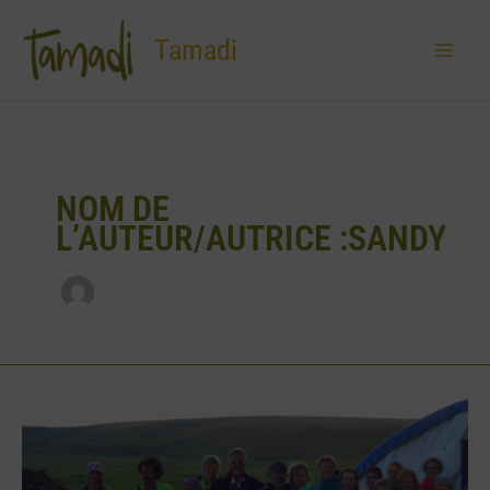
Aller
au
Tamadi
contenu
NOM DE
L’AUTEUR/AUTRICE :SANDY
Des
produits
locaux