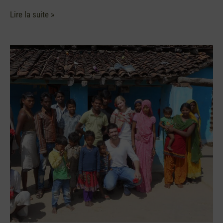
Lire la suite »
Des
rencontres,
des
couleurs,
des
odeurs….