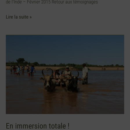
de l’Inde – Février 2015 Retour aux témoignages
Lire la suite »
En
immersion
totale
!
En immersion totale !