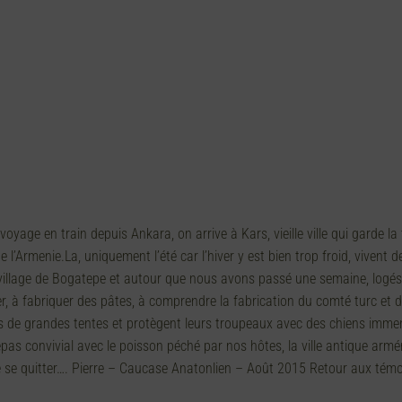
age en train depuis Ankara, on arrive à Kars, vieille ville qui garde la
e l’Armenie.La, uniquement l’été car l’hiver y est bien trop froid, vivent d
illage de Bogatepe et autour que nous avons passé une semaine, logés d
, à fabriquer des pâtes, à comprendre la fabrication du comté turc et d’a
s de grandes tentes et protègent leurs troupeaux avec des chiens immense
 repas convivial avec le poisson péché par nos hôtes, la ville antique arm
de se quitter…. Pierre – Caucase Anatonlien – Août 2015 Retour aux tém