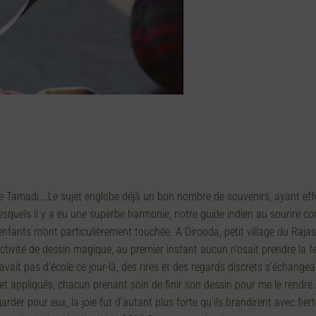
ntre Tamadi….Le sujet englobe déjà un bon nombre de souvenirs, ayant 
esquels il y a eu une superbe harmonie, notre guide indien au sourire co
 enfants m’ont particulièrement touchée. A Dirooda, petit village du Raja
ctivité de dessin magique, au premier instant aucun n’osait prendre la fe
y avait pas d’école ce jour-là, des rires et des regards discrets s’échangea
 appliqués, chacun prenant soin de finir son dessin pour me le rendre… I
garder pour eux, la joie fut d’autant plus forte qu’ils brandirent avec f