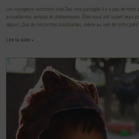
Les voyageurs racontent Inde Des rires partagés Il y a peu de mots p
accueillantes, simples et chaleureuses. Elles nous ont ouvert leurs p
départ…Que de rencontres inoubliables, même au sein de notre petit
Lire la suite »
La
fierté
dans
le
dessin
!