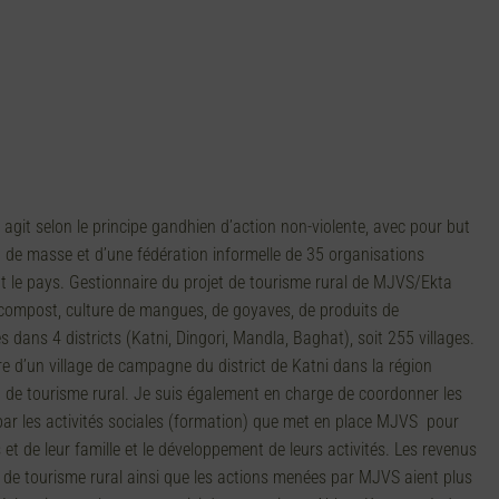
git selon le principe gandhien d’action non-violente, avec pour but
ment de masse et d’une fédération informelle de 35 organisations
ut le pays. Gestionnaire du projet de tourisme rural de MJVS/Ekta
, compost, culture de mangues, de goyaves, de produits de
s dans 4 districts (Katni, Dingori, Mandla, Baghat), soit 255 villages.
re d’un village de campagne du district de Katni dans la région
et de tourisme rural. Je suis également en charge de coordonner les
é par les activités sociales (formation) que met en place MJVS pour
de leur famille et le développement de leurs activités. Les revenus
et de tourisme rural ainsi que les actions menées par MJVS aient plus