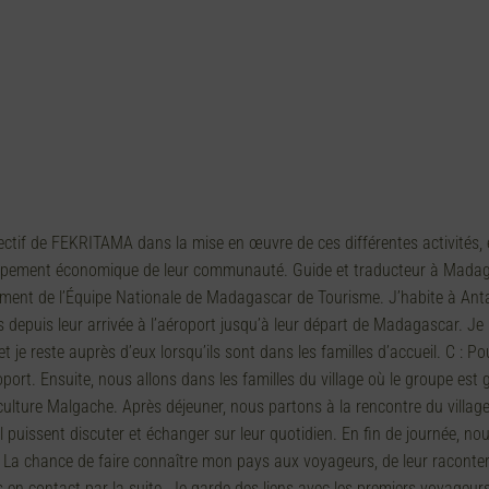
if de FEKRITAMA dans la mise en œuvre de ces différentes activités, est
loppement économique de leur communauté. Guide et traducteur à Madagas
ment de l’Équipe Nationale de Madagascar de Tourisme. J’habite à Antan
epuis leur arrivée à l’aéroport jusqu’à leur départ de Madagascar. Je 
t je reste auprès d’eux lorsqu’ils sont dans les familles d’accueil. C : 
oport. Ensuite, nous allons dans les familles du village où le groupe est
ulture Malgache. Après déjeuner, nous partons à la rencontre du village
puissent discuter et échanger sur leur quotidien. En fin de journée, nou
 : La chance de faire connaître mon pays aux voyageurs, de leur raconter
n contact par la suite. Je garde des liens avec les premiers voyageur