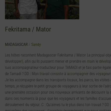
Fekritama / Mator
MADAGASCAR
/
Sandy
Les hôtes racontent Madagascar Fekritama / Mator Le principal object
développer), afin qu’ils puissent mener et prendre en main le déve
suis accompagnateur-traducteur pour TAMADI et je fais partie égale
de Tamadi ? DD : Mon travail consiste à accompagner des voyageurs d
Je les accompagne dans les transports locaux, les parcs, les visites e
temps, je récupère le petit groupe de voyageurs à leur sortie de l’aér
une première occasion pour ces nouveaux arrivants de découvrir la c
dans ces moments là pour que les voyageurs et les familles d’accueil 
déroulement du séjour. C : Qu’aimes tu le plus dans ton travail ? DD
moi-même des voyageurs. J’apprécie énormément que nous restions e