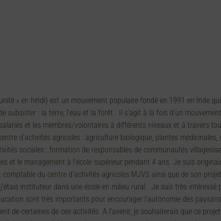
unité » en hindi) est un mouvement populaire fondé en 1991 en Inde qui a
de subsister : la terre, l’eau et la forêt. Il s’agit à la fois d’un mouve
salariés et les membres/volontaires à différents niveaux et à travers to
ntre d’activités agricoles : agriculture biologique, plantes médicinales
’activités sociales : formation de responsables de communautés villageoise
nces et le management à l’école supérieur pendant 4 ans. Je suis originai
et comptable du centre d’activités agricoles MJVS ainsi que de son proj
’étais instituteur dans une école en milieu rural . Je suis très intéress
cation sont très importants pour encourager l’autonomie des paysans et 
nt de certaines de ces activités. A l’avenir, je souhaiterais que ce proj