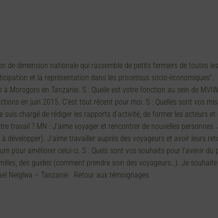
de dimension nationale qui rassemble de petits fermiers de toutes les 
articipation et la représentation dans les processus socio-économiques
is à Morogoro en Tanzanie. S : Quelle est votre fonction au sein de MVIW
ions en juin 2015. C’est tout récent pour moi. S : Quelles sont vos m
Je suis chargé de rédiger les rapports d’activité, de former les acteurs et
tre travail ? MN : J’aime voyager et rencontrer de nouvelles personnes. 
 ou à développer). J’aime travailler auprès des voyageurs et avoir leurs re
mum pour améliorer celui-ci. S : Quels sont vos souhaits pour l’avenir du 
illes, des guides (comment prendre soin des voyageurs…). Je souhaite a
hael Nelglwa – Tanzanie Retour aux témoignages