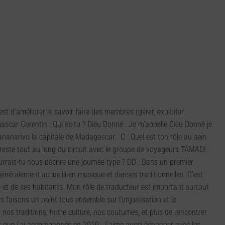
 d’améliorer le savoir faire des membres (gérer, exploiter,
car Corentin : Qui es-tu ? Dieu Donné : Je m’appelle Dieu Donné je
anarivo la capitale de Madagascar. C : Quel est ton rôle au sein
reste tout au long du circuit avec le groupe de voyageurs TAMADI.
Pourrais-tu nous décrire une journée type ? DD : Dans un premier
 généralement accueilli en musique et danses traditionnelles. C’est
 et de ses habitants. Mon rôle de traducteur est important surtout
s faisons un point tous ensemble sur l’organisation et le
 nos traditions, notre culture, nos coutumes, et puis de rencontrer
s que j’ai accompagnés en 2010. J’aime aussi échanger avec les