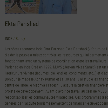
Ekta Parishad
INDE
/
Sandy
Les hôtes racontent Inde Ekta Parishad Ekta Parishad (« forum de l’
d’aider le peuple à mieux contrôler les ressources qui lui permettent 
fonctionnant avec un système de coordination entre les travailleurs 
Parishad en Inde Créé en 1999, MJVS (Jeevan Vikas Samiti) est un ce
l’agriculture vivrière (légumes, blé, lentilles, condiments, etc…) et d
Bonjour, je m’apelle Abhay Kumar et j’ai 30 ans. J’ai étudié les fina
centre de l’Inde, le Madhya Pradesh. J’assure la gestion financière 
projets de développement. Avant d’avoir ce travail au sein de MJVS, j
responsabiliser les communautés villageoises. Ces programmes d’édu
générés par l’activité tourisme permettent de financer le développeme