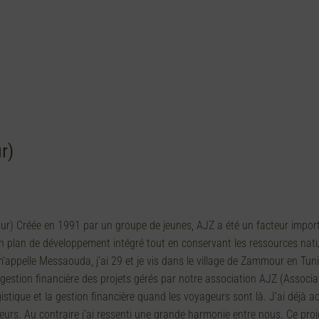
r)
r) Créée en 1991 par un groupe de jeunes, AJZ a été un facteur import
d’un plan de développement intégré tout en conservant les ressources natu
ppelle Messaouda, j’ai 29 et je vis dans le village de Zammour en Tunisie
e la gestion financière des projets gérés par notre association AJZ (Ass
tique et la gestion financière quand les voyageurs sont là. J’ai déjà a
yageurs. Au contraire j’ai ressenti une grande harmonie entre nous. Ce p