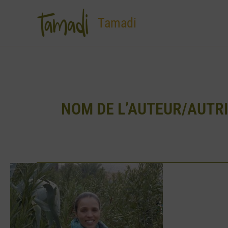
Aller
au
Tamadi
contenu
NOM DE L’AUTEUR/AUTRI
AJZ
(Association
des
Jeunes
de