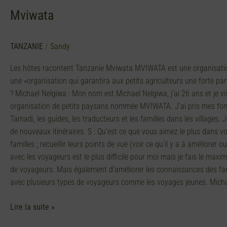
Mviwata
TANZANIE
/
Sandy
Les hôtes racontent Tanzanie Mviwata MVIWATA est une organisation 
une «organisation qui garantira aux petits agriculteurs une forte p
? Michael Nelgiwa : Mon nom est Michael Nelgiwa, j’ai 26 ans et je v
organisation de petits paysans nommée MVIWATA. J’ai pris mes fonct
Tamadi, les guides, les traducteurs et les familles dans les villages. 
de nouveaux itinéraires. S : Qu’est ce que vous aimez le plus dans vo
familles ; recueillir leurs points de vue (voir ce qu’il y a à améliorer
avec les voyageurs est le plus difficile pour moi mais je fais le maxi
de voyageurs. Mais également d’améliorer les connaissances des fam
avec plusieurs types de voyageurs comme les voyages jeunes. Mic
Lire la suite »