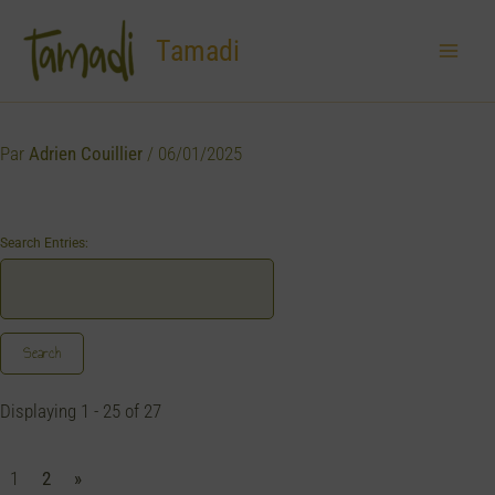
Aller
au
Tamadi
contenu
Par
Adrien Couillier
/
06/01/2025
Search Entries:
Displaying 1 - 25 of 27
1
2
»