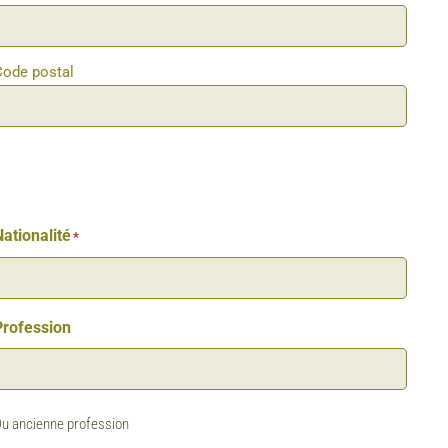
Code postal
ationalité
*
Profession
u ancienne profession