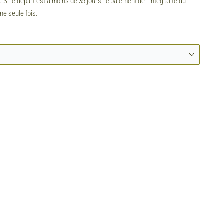
 le départ est à moins de 35 jours, le paiement de l’intégralité du
une seule fois.