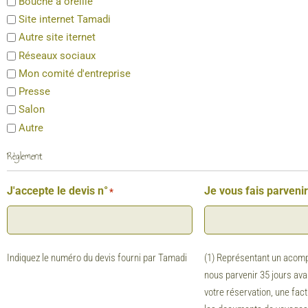
Bouche à oreille
Site internet Tamadi
Autre site iternet
Réseaux sociaux
Mon comité d'entreprise
Presse
Salon
Autre
Règlement
J'accepte le devis n°
Je vous fais parveni
*
Indiquez le numéro du devis fourni par Tamadi
(1) Représentant un acomp
nous parvenir 35 jours avan
votre réservation, une fac