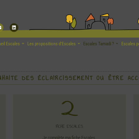
Envelope
Linkedin
eil Escales
Les propositions d'Escales
Escales Tamadi ?
Escales p
HAITE DES ÉCLAIRCISSEMENT OU ÊTRE ACC
FICHE ESCALES
Je complète ma fiche Escales.