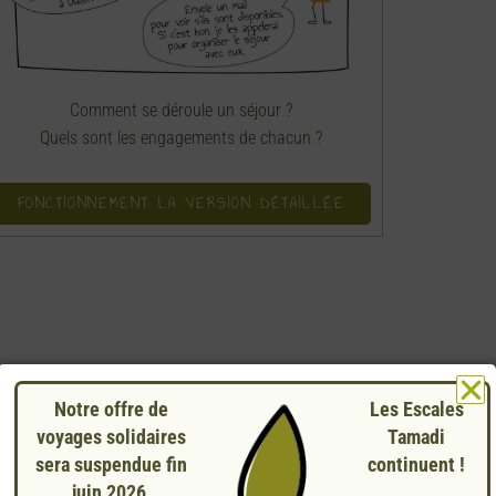
Comment se déroule un séjour ?
Quels sont les engagements de chacun ?
FONCTIONNEMENT LA VERSION DÉTAILLÉE
Notre offre de
Les Escales
MON ESPACE ESCALIEN
voyages solidaires
Tamadi
sera suspendue fin
continuent !
juin 2026.