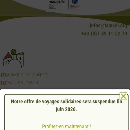
infos@tamadi.org
+33 (0)7 49 11 52 79
VOYAGES SOLIDAIRES
ESCALES TAMADI
ASSOCIATION TAMADI
Notre offre de voyages solidaires sera suspendue fin
Mentions légales
Conditions Générales de Vente
juin 2026.
Agrément Tourisme IM 044230003
Profitez-en maintenant !