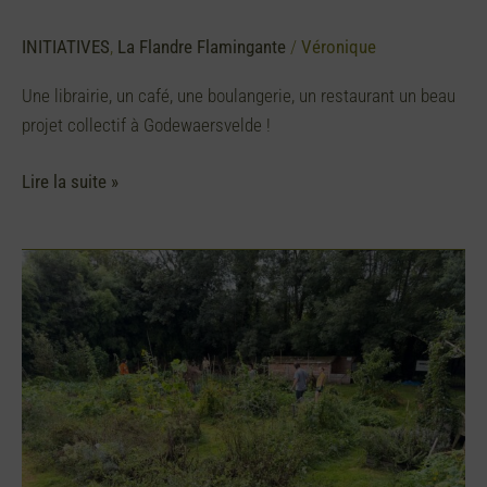
INITIATIVES
,
La Flandre Flamingante
/
Véronique
Une librairie, un café, une boulangerie, un restaurant un beau
projet collectif à Godewaersvelde !
Lire la suite »
Le
Potager
de
la
Gare