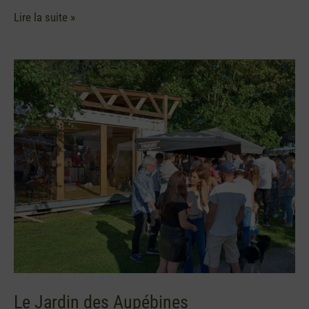
Lire la suite »
Le
Jardin
des
Aupébines
Le Jardin des Aupébines