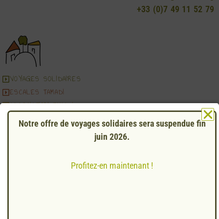
+33 (0)7 49 11 52 79
VOYAGES SOLIDAIRES
ESCALES TAMADI
ASSOCIATION TAMADI
Notre offre de voyages solidaires sera suspendue fin
Mentions légales
Conditions Générales de Vente
juin 2026.
Agrément Tourisme IM 044230003
Profitez-en maintenant !
© Création
BAWETE
– 2024
© Développeur
PIXDEV.FR
– 2024
© Photos TAMADI