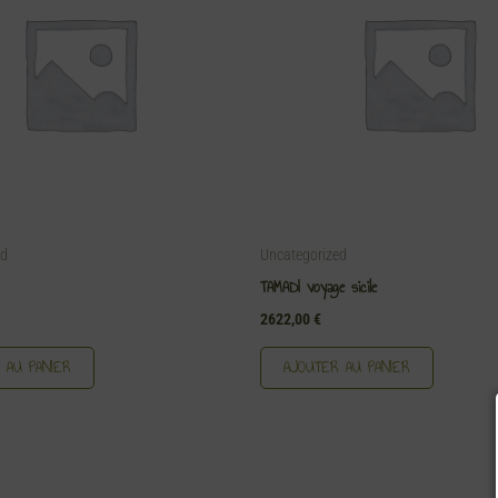
ed
Uncategorized
TAMADI voyage sicile
2622,00
€
 AU PANIER
AJOUTER AU PANIER