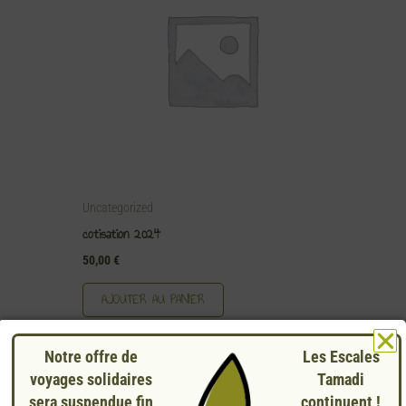
Uncategorized
cotisation 2024
50,00
€
AJOUTER AU PANIER
Notre offre de
Les Escales
voyages solidaires
Tamadi
sera suspendue fin
continuent !