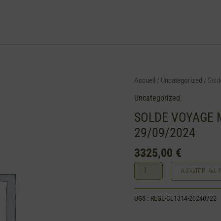
Accueil
/
Uncategorized
/ Sold
quantité
de
Uncategorized
Solde
SOLDE VOYAGE 
Voyage
29/09/2024
Madagascar
du
3325,00
€
08/09/2024
au
AJOUTER AU P
29/09/2024
UGS :
REGL-CL1314-20240722