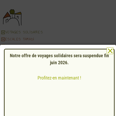
VOYAGES SOLIDAIRES
ESCALES TAMADI
ASSOCIATION TAMADI
Notre offre de voyages solidaires sera suspendue fin
Mentions légales
Conditions Générales de Vente
juin 2026.
Agrément Tourisme IM 044230003
Profitez-en maintenant !
© Création
BAWETE
– 2024
© Développeur
PIXDEV.FR
– 2024
© Photos TAMADI