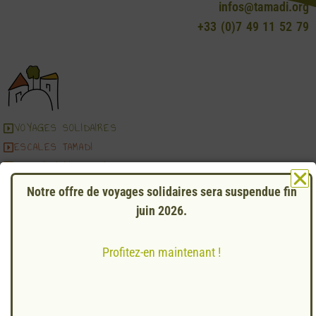
infos@tamadi.org
+33 (0)7 49 11 52 79
VOYAGES SOLIDAIRES
ESCALES TAMADI
ASSOCIATION TAMADI
Notre offre de voyages solidaires sera suspendue fin
Mentions légales
Conditions Générales de Vente
juin 2026.
Agrément Tourisme IM 044230003
Profitez-en maintenant !
© Création
BAWETE
– 2024
© Développeur
PIXDEV.FR
– 2024
© Photos TAMADI